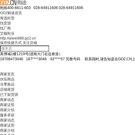
热线
400-6611-603 028-64911606
028-64911606
GO2购途首页
海选好货
找货源
找厂商
艾薇鞋业
http://aiwei888.go2.cn
保存快捷方式
关注店铺
美博城1楼1219号(进南大门右边巷道）
18708473046
187****3046
82****57
完整号码
联系我时,请告知是在GO2.CN
商家首页
供应商品
当季新品
店铺尾货
已下架货源
商家动态
商家证照
商家介绍
服务承诺
商家动态
商家证照
商家介绍